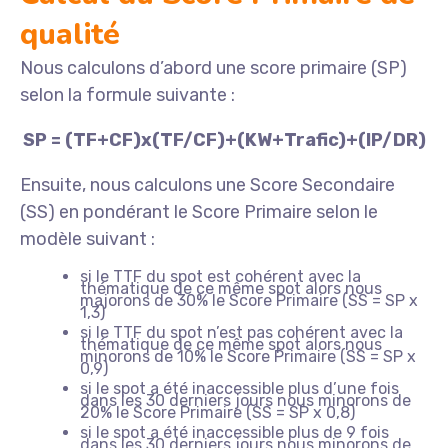
qualité
Nous calculons d’abord une score primaire (SP)
selon la formule suivante :
SP = (TF+CF)x(TF/CF)+(KW+Trafic)+(IP/DR)
Ensuite, nous calculons une Score Secondaire
(SS) en pondérant le Score Primaire selon le
modèle suivant :
si le TTF du spot est cohérent avec la
thématique de ce même spot alors nous
majorons de 30% le Score Primaire (SS = SP x
1,3)
si le TTF du spot n’est pas cohérent avec la
thématique de ce même spot alors nous
minorons de 10% le Score Primaire (SS = SP x
0,9)
si le spot a été inaccessible plus d’une fois
dans les 30 derniers jours nous minorons de
20% le Score Primaire (SS = SP x 0,8)
si le spot a été inaccessible plus de 9 fois
dans les 30 derniers jours nous minorons de